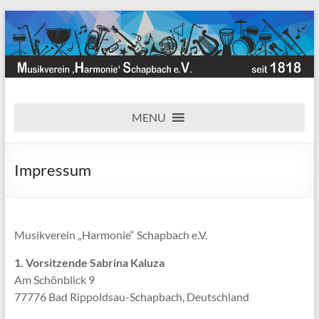
Zum
Inhalt
springen
Musikverein
Herzlich
willkommen
MENU
"Harmonie"
beim
Schapbach
Musikverein
"Harmonie"
Impressum
e.V.
Schapbach
e.V.
Neuigkeiten,
Termine,
Musikverein „Harmonie“ Schapbach e.V.
Bilder,
1. Vorsitzende Sabrina Kaluza
Jugendarbeit
Am Schönblick 9
u.v.m…
77776 Bad Rippoldsau-Schapbach, Deutschland